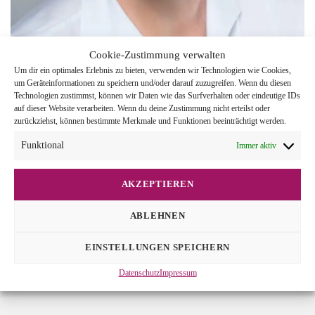
Cookie-Zustimmung verwalten
Um dir ein optimales Erlebnis zu bieten, verwenden wir Technologien wie Cookies,
um Geräteinformationen zu speichern und/oder darauf zuzugreifen. Wenn du diesen
Technologien zustimmst, können wir Daten wie das Surfverhalten oder eindeutige IDs
auf dieser Website verarbeiten. Wenn du deine Zustimmung nicht erteilst oder
zurückziehst, können bestimmte Merkmale und Funktionen beeinträchtigt werden.
DIE CHIRURGINNEN E.V.
Funktional
Immer aktiv
Sandbirkenstr. 5
AKZEPTIEREN
29352 Adelheidsdorf
ABLEHNEN
05141 - 9315705
EINSTELLUNGEN SPEICHERN
Datenschutz
Impressum
kontakt@chirurginnen.com