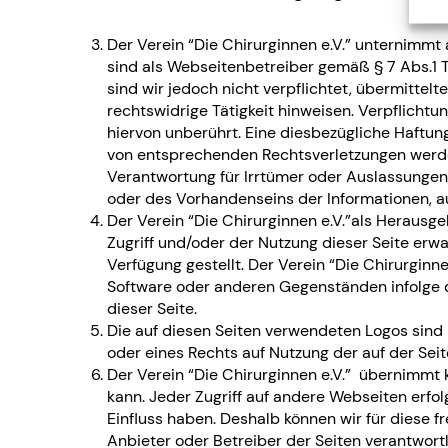
Der Verein “Die Chirurginnen e.V.” unternimm
sind als Webseitenbetreiber gemäß § 7 Abs.1 T
sind wir jedoch nicht verpflichtet, übermitte
rechtswidrige Tätigkeit hinweisen. Verpflicht
hiervon unberührt. Eine diesbezügliche Haftun
von entsprechenden Rechtsverletzungen werden
Verantwortung für Irrtümer oder Auslassungen hi
oder des Vorhandenseins der Informationen, au
Der Verein “Die Chirurginnen e.V.”als Herausg
Zugriff und/oder der Nutzung dieser Seite erwa
Verfügung gestellt. Der Verein “Die Chirurgin
Software oder anderen Gegenständen infolge de
dieser Seite.
Die auf diesen Seiten verwendeten Logos sind E
oder eines Rechts auf Nutzung der auf der Sei
Der Verein “Die Chirurginnen e.V.” übernimmt k
kann. Jeder Zugriff auf andere Webseiten erfolg
Einfluss haben. Deshalb können wir für diese f
Anbieter oder Betreiber der Seiten verantwort