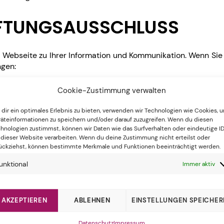
FTUNGSAUSSCHLUSS
e Webseite zu Ihrer Information und Kommunikation. Wenn Sie 
ngen:
Cookie-Zustimmung verwalten
erstellten Inhalte und Werke auf dieser Seite unterliegen d
wertung außerhalb der Grenzen des Urheberrechtes bedürf
dir ein optimales Erlebnis zu bieten, verwenden wir Technologien wie Cookies, 
e dieser Seite in abgeänderter Form bedarf der Zustimmung 
äteinformationen zu speichern und/oder darauf zuzugreifen. Wenn du diesen
ie Presse vorgesehen sind (Pressemeldungen).
hnologien zustimmst, können wir Daten wie das Surfverhalten oder eindeutige I
 dieser Website verarbeiten. Wenn du deine Zustimmung nicht erteilst oder
ückziehst, können bestimmte Merkmale und Funktionen beeinträchtigt werden.
 den privaten, nicht kommerziellen Gebrauch gestattet. Soweit
ter beachtet. Insbesondere werden Inhalte Dritter als solche 
unktional
Immer aktiv
bitten wir um einen entsprechenden Hinweis. Bei Bekanntwe
AKZEPTIEREN
ABLEHNEN
EINSTELLUNGEN SPEICHER
die Inhalte dieser Seite nicht ohne ausdrückliche schriftlich
che Texte, Bilder sowie sonstige Darstellungen und Abbildun
Datenschutz
Impressum