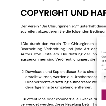
COPYRIGHT UND HA
Der Verein “Die Chirurginnen e.V.” unterhält dies
zugreifen, akzeptieren Sie die folgenden Bedingu
1.Die durch den Verein “Die Chirurginnen e.V.” 
Bearbeitung, Verbreitung und jede Art der Ver
Um 
Autors bzw. Erstellers. Die Nutzung der Inhalt
Ger
ausgenommen sind Veröffentlichungen, die für d
Tec
auf
zur
Downloads und Kopien dieser Seite sind nur für
erstellt wurden, werden die Urheberrechte Drit
F
Urheberrechtsverletzung aufmerksam werden, 
derartige Inhalte umgehend entfernen.
Für öffentliche oder kommerzielle Zwecke dürfen 
verwendet werden. Diese Regelung betrifft sämtli