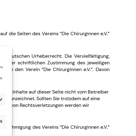
auf die Seiten des Vereins “Die Chirurginnen e.V.”
em deutschen Urheberrecht. Die Vervielfältigung,
en der schriftlichen Zustimmung des jeweiligen
um
durch den Verein “Die Chirurginnen e.V.”. Davon
Ds
 die Inhalte auf dieser Seite nicht vom Betreiber
gekennzeichnet. Sollten Sie trotzdem auf eine
rden von Rechtsverletzungen werden wir
N
e Genehmigung des Vereins “Die Chirurginnen e.V.”
gen.