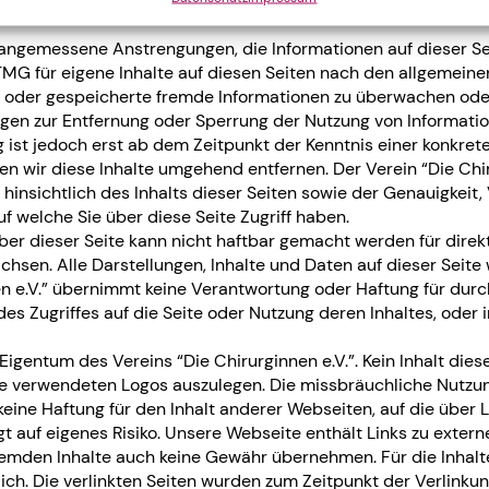
t angemessene Anstrengungen, die Informationen auf dieser S
MG für eigene Inhalte auf diesen Seiten nach den allgemeine
lte oder gespeicherte fremde Informationen zu überwachen od
ungen zur Entfernung oder Sperrung der Nutzung von Informat
g ist jedoch erst ab dem Zeitpunkt der Kenntnis einer konkre
 wir diese Inhalte umgehend entfernen. Der Verein “Die Chi
nsichtlich des Inhalts dieser Seiten sowie der Genauigkeit, Vo
f welche Sie über diese Seite Zugriff haben.
eber dieser Seite kann nicht haftbar gemacht werden für dire
chsen. Alle Darstellungen, Inhalte und Daten auf dieser Seite
nen e.V.” übernimmt keine Verantwortung oder Haftung für dur
s Zugriffes auf die Seite oder Nutzung deren Inhaltes, oder 
igentum des Vereins “Die Chirurginnen e.V.”. Kein Inhalt diese
te verwendeten Logos auszulegen. Die missbräuchliche Nutzung 
eine Haftung für den Inhalt anderer Webseiten, auf die über L
t auf eigenes Risiko. Unsere Webseite enthält Links zu extern
remden Inhalte auch keine Gewähr übernehmen. Für die Inhalte d
lich. Die verlinkten Seiten wurden zum Zeitpunkt der Verlinku