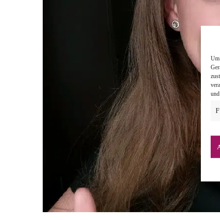
Um 
Ger
zus
ver
und
F