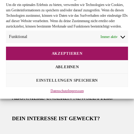
Um dir ein optimales Erlebnis zu bieten, verwenden wir Technologien wie Cookies,
um Geräteinformationen zu speichern und/oder darauf zuzugreifen. Wenn du diesen
DIE CHIRURGINNEN E.V.
Technologien zustimmst, können wir Daten wie das Surfverhalten oder eindeutige IDs
auf dieser Website verarbeiten. Wenn du deine Zustimmung nicht erteilst oder
Sandbirkenstr. 5
zurückziehst, können bestimmte Merkmale und Funktionen beeinträchtigt werden.
29352 Adelheidsdorf
Funktional
Immer aktiv
05141 - 9315705
AKZEPTIEREN
ABLEHNEN
kontakt@chirurginnen.com
EINSTELLUNGEN SPEICHERN
Datenschutz
Impressum
IMMER AUF DEM LAUFENDEN BLEIBEN?
ABONNIERE UNSEREN NEWSLETTER!
DEIN INTERESSE IST GEWECKT?