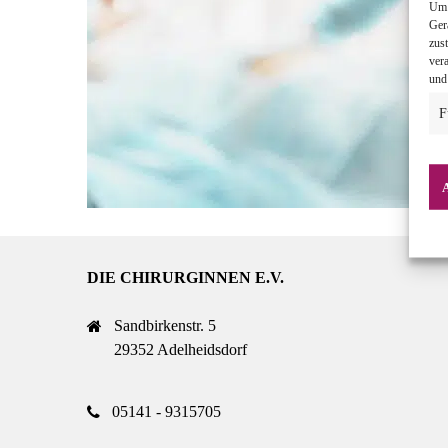
Um 
Ger
zus
ver
und
F
DIE CHIRURGINNEN E.V.
Sandbirkenstr. 5
29352 Adelheidsdorf
05141 - 9315705