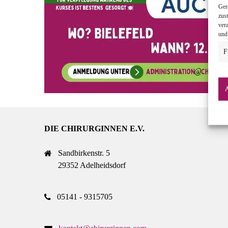
Ger
zus
ver
und
F
DIE CHIRURGINNEN E.V.
Sandbirkenstr. 5
29352 Adelheidsdorf
05141 - 9315705