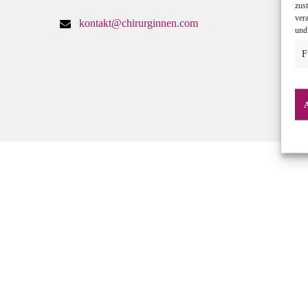
zus
ver
kontakt@chirurginnen.com
und
F