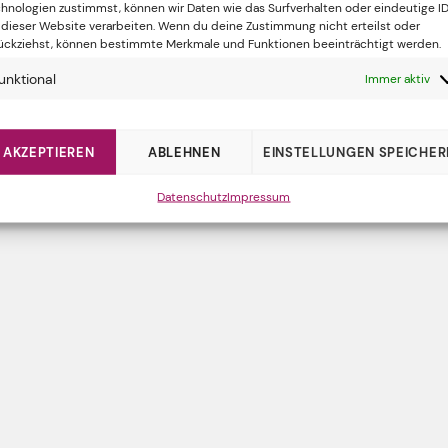
hnologien zustimmst, können wir Daten wie das Surfverhalten oder eindeutige I
 dieser Website verarbeiten. Wenn du deine Zustimmung nicht erteilst oder
ückziehst, können bestimmte Merkmale und Funktionen beeinträchtigt werden.
unktional
Immer aktiv
AKZEPTIEREN
ABLEHNEN
EINSTELLUNGEN SPEICHER
IMMER AUF DEM LAUFENDEN BLEIBEN?
ABONNIERE UNSEREN NEWSLETTER!
Datenschutz
Impressum