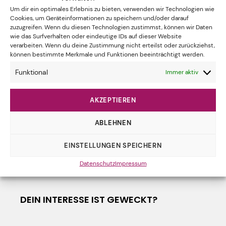
Um dir ein optimales Erlebnis zu bieten, verwenden wir Technologien wie
Cookies, um Geräteinformationen zu speichern und/oder darauf
DIE CHIRURGINNEN E.V.
zuzugreifen. Wenn du diesen Technologien zustimmst, können wir Daten
wie das Surfverhalten oder eindeutige IDs auf dieser Website
Sandbirkenstr. 5
verarbeiten. Wenn du deine Zustimmung nicht erteilst oder zurückziehst,
können bestimmte Merkmale und Funktionen beeinträchtigt werden.
29352 Adelheidsdorf
Funktional
Immer aktiv
05141 - 9315705
AKZEPTIEREN
kontakt@chirurginnen.com
ABLEHNEN
EINSTELLUNGEN SPEICHERN
IMMER AUF DEM LAUFENDEN BLEIBEN?
ABONNIERE UNSEREN NEWSLETTER!
Datenschutz
Impressum
DEIN INTERESSE IST GEWECKT?